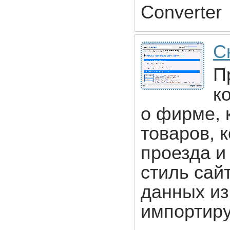
Converter
С
П
к
о фирме, к
товаров, 
проезда и
стиль сай
данных из
импортиру