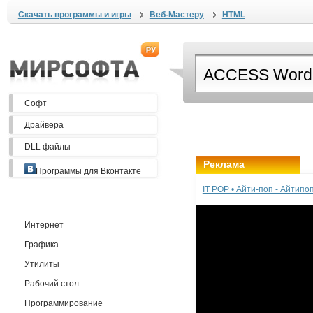
Скачать программы и игры
Веб-Мастеру
HTML
Софт
Драйвера
DLL файлы
Реклама
Программы для Вконтакте
IT POP • Айти-поп - Айтип
Интернет
Графика
Утилиты
Рабочий стол
Программирование