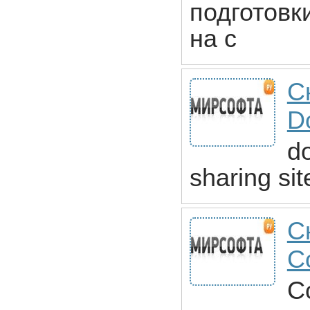
подготовк
на с
С
D
do
sharing sit
С
C
C