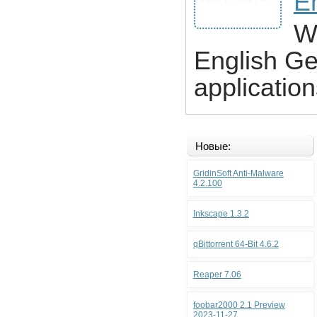
E
W
English Ge
application
Новые:
GridinSoft Anti-Malware
4.2.100
Inkscape 1.3.2
qBittorrent 64-Bit 4.6.2
Reaper 7.06
foobar2000 2.1 Preview
2023-11-27