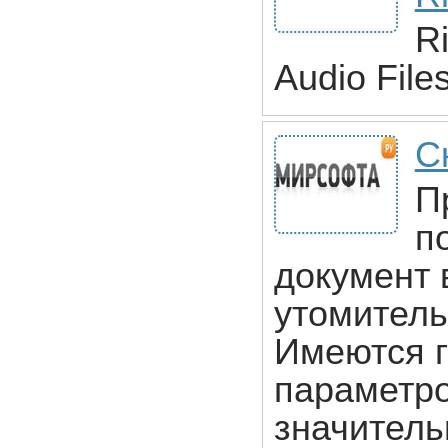
R
Audio File
С
П
п
документ 
утомитель
Имеются г
параметро
значитель