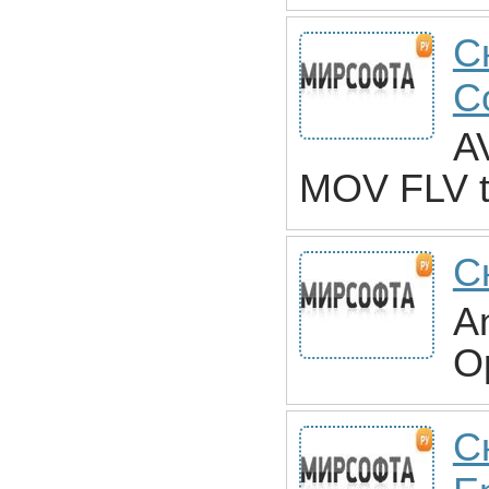
С
C
A
MOV FLV t
С
An
O
С