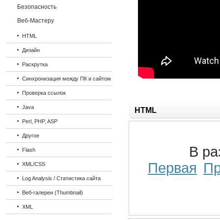
Безопасность
Веб-Мастеру
HTML
Дизайн
Раскрутка
Синхронизация между ПК и сайтом
Проверка ссылок
Java
HTML
Perl, PHP, ASP
Другое
В р
Flash
Первая
П
XML/CSS
Log Analysis / Статистика сайта
Веб-галереи (Thumbnail)
XML